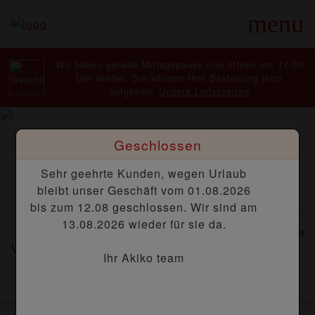
menu
Wir haben gerade Mittagspause und öffnen um 17:00
Uhr wieder. Sie können Ihre Bestellung jetzt
aufgeben.
Unsere Lieferzeiten
Geschlossen
Sehr geehrte Kunden, wegen Urlaub
bleibt unser Geschäft vom 01.08.2026
bis zum 12.08 geschlossen. Wir sind am
13.08.2026 wieder für sie da.
Suppe -
Suppe -
Vorspeisen
Salate
Vorspeise
Hauptspeise
Ihr Akiko team