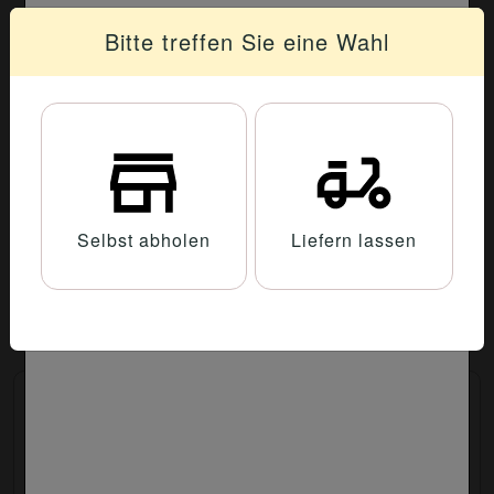
Don Duri
Bitte treffen Sie eine Wahl
Japanische Schale mit zarten, frisch gegrillte
Zutaten auf warmem Reis
104. Unagi-Don
Gegrillter Aal, Tamago, Unagi Soße
Selbst abholen
Liefern lassen
14.90 €
105. Salmon Teriyaki
Kurz gegrillter Lachs mit Teriyaki Soße
14.90 €